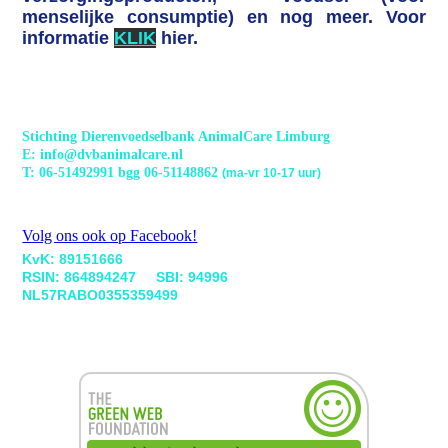
menselijke consumptie) en nog meer. Voor
informatie
KLIK
hier.
Stichting Dierenvoedselbank AnimalCare Limburg
E: info@dvbanimalcare.nl
T: 06-51492991 bgg 06-51148862
(ma-vr 10-17 uur)
Volg ons ook op Facebook!
KvK: 89151666
RSIN: 864894247 SBI: 94996
NL57RABO0355359499