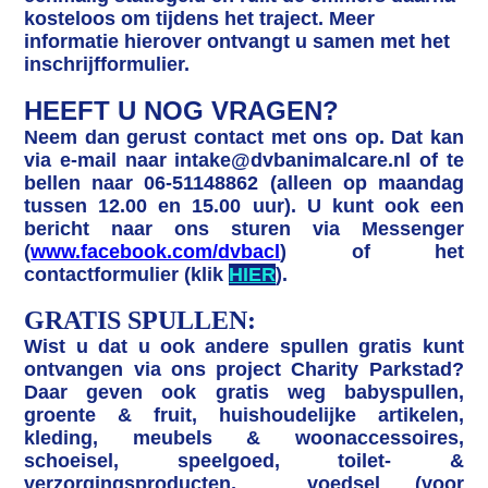
kosteloos om tijdens het traject. Meer
informatie hierover ontvangt u samen met het
inschrijfformulier.
HEEFT U NOG VRAGEN?
Neem dan gerust contact met ons op. Dat kan
via e-mail naar intake@dvbanimalcare.nl of te
bellen naar 06-51148862 (alleen op maandag
tussen 12.00 en 15.00 uur). U kunt ook een
bericht naar ons sturen via Messenger
(
www.facebook.com/dvbacl
) of het
contactformulier (klik
HIER
).
GRATIS SPULLEN:
Wist u dat u ook andere spullen gratis kunt
ontvangen via ons project Charity Parkstad?
Daar geven ook gratis weg babyspullen,
groente & fruit, huishoudelijke artikelen,
kleding, meubels & woonaccessoires,
schoeisel, speelgoed, toilet- &
verzorgingsproducten, voedsel (voor