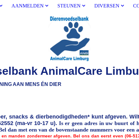
AANMELDEN
STEUNEN
DIVERSEN
C
selbank AnimalCare Limbu
NS ÉN DIER
oer, snacks & dierbenodigdheden* kunt afgeven. Wil
62552 (ma-vr 10-17 u).
Is er geen adres in uw buurt of 
. Bel dan met een van de bovenstaande nummers voor een a
s en manden zondermeer afgeven. Bel ons dan eerst even (06-51