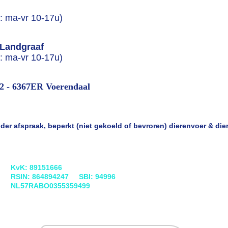
n: ma-vr 10-17u)
 Landgraaf
n: ma-vr 10-17u)
32 - 6367ER Voerendaal
onder afspraak, beperkt (niet gekoeld of bevroren) dierenvoer & 
KvK: 89151666
RSIN: 864894247 SBI: 94996
NL57RABO0355359499