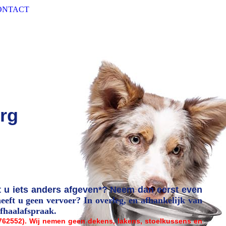
ONTACT
rg
t u iets anders afgeven*? Neem dan eerst even
heeft u geen vervoer? In overleg, en afhankelijk van
fhaalafspraak.
762552). Wij nemen geen dekens, lakens, stoelkussens en