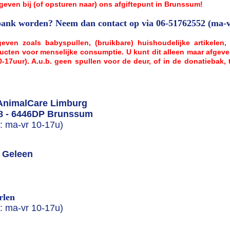
even bij (of opsturen naar) ons afgiftepunt in Brunssum!
lbank worden? Neem dan contact op via 06-51762552 (ma-v
n zoals babyspullen, (bruikbare) huishoudelijke artikelen, k
cten voor menselijke consumptie. U kunt dit alleen maar afgeve
7uur). A.u.b. geen spullen voor de deur, of in de donatiebak, t
 AnimalCare Limburg
78 - 6446DP Brunssum
n: ma-vr 10-17u)
B Geleen
rlen
n: ma-vr 10-17u)