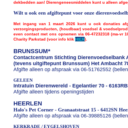
dekbedden aan! Dierengeneesmiddelen kunt u alleen afgeg
Wilt u ook een afgiftepunt voor onze dierenvoedse
Met ingang van 1 maart 2026 kunt u ook donaties afgeve
verzorgingsproducten, (houdbaar) voedsel & voedselprodu
even contact met ons opnemen via 06-47232318 (ma-vr 10-1
Charity Parkstad (voor info klik
HIER
).
BRUNSSUM*
Contactcentrum Stichting Dierenvoedselbank
(tevens uitgiftepunt Brunssum) Het Ambacht 
Afgifte alleen op afspraak via 06-51762552 (belle
GELEEN
Intratuin Dierenwereld - Egelantier 70 - 6163R
Afgifte alleen tijdens openingstijden
HEERLEN
Halo's Pet Corner - Granaatstraat 15 - 6412SN Hee
Afgifte alleen op afspraak via 06-39885126 (belle
KERKRADE / EYGELSHOVEN