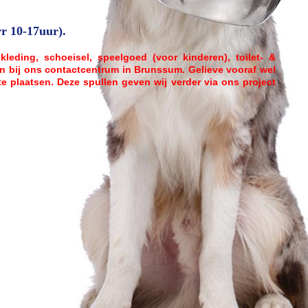
r 10-17uur).
leding, schoeisel, speelgoed (voor kinderen), toilet- &
n bij ons contactcentrum in Brunssum. Gelieve vooraf wel
e plaatsen. Deze spullen geven wij verder via ons project