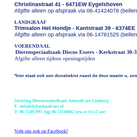
Christinastraat 41 - 6471EW Eygelshoven
Afgifte alleen op afspraak via 06-41424078 (belle
LANDGRAAF
Trimsalon Het Hondje - Kantstraat 39 - 6374EE
Afgifte alleen op afspraak via 06-14781525 (belle
VOERENDAAL
Dierenspeciaalzaak Discus Essers - Kerkstraat 30-
Afgifte alleen tijdens openingstijden
*hier staat ook een donatiekist naast de deur waarin u, z
Stichting Dierenvoedselbank AnimalCare Limburg
E: info@dvbanimalcare.nl
T: 06-51492991 bgg 06-51148862
(ma-vr 10-17 uur)
Volg ons ook op Facebook!