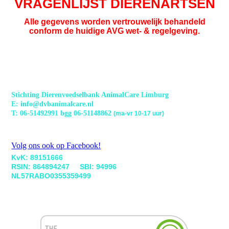
VRAGENLIJST DIERENARTSEN
Alle gegevens worden vertrouwelijk behandeld
conform de huidige AVG wet- & regelgeving.
Stichting Dierenvoedselbank AnimalCare Limburg
E: info@dvbanimalcare.nl
T: 06-51492991 bgg 06-51148862
(ma-vr 10-17 uur)
Volg ons ook op Facebook!
KvK: 89151666
RSIN: 864894247 SBI: 94996
NL57RABO0355359499